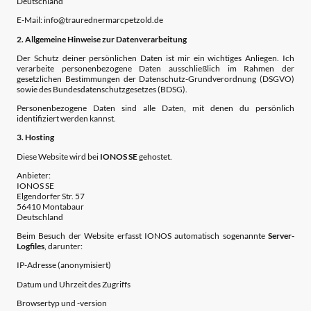
Deutschland
E-Mail: info@traurednermarcpetzold.de
2. Allgemeine Hinweise zur Datenverarbeitung
Der Schutz deiner persönlichen Daten ist mir ein wichtiges Anliegen. Ich
verarbeite personenbezogene Daten ausschließlich im Rahmen der
gesetzlichen Bestimmungen der Datenschutz-Grundverordnung (DSGVO)
sowie des Bundesdatenschutzgesetzes (BDSG).
Personenbezogene Daten sind alle Daten, mit denen du persönlich
identifiziert werden kannst.
3. Hosting
Diese Website wird bei
IONOS SE
gehostet.
Anbieter:
IONOS SE
Elgendorfer Str. 57
56410 Montabaur
Deutschland
Beim Besuch der Website erfasst IONOS automatisch sogenannte
Server-
Logfiles
, darunter:
IP-Adresse (anonymisiert)
Datum und Uhrzeit des Zugriffs
Browsertyp und -version